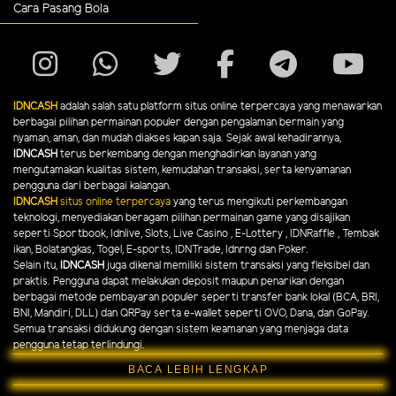
Cara Pasang Bola
IDNCASH
adalah salah satu platform situs online terpercaya yang menawarkan
berbagai pilihan permainan populer dengan pengalaman bermain yang
nyaman, aman, dan mudah diakses kapan saja. Sejak awal kehadirannya,
IDNCASH
terus berkembang dengan menghadirkan layanan yang
mengutamakan kualitas sistem, kemudahan transaksi, serta kenyamanan
pengguna dari berbagai kalangan.
IDNCASH
situs online terpercaya
yang terus mengikuti perkembangan
teknologi, menyediakan beragam pilihan permainan game yang disajikan
seperti Sportbook, Idnlive, Slots, Live Casino , E-Lottery , IDNRaffle , Tembak
ikan, Bolatangkas, Togel, E-sports, IDNTrade, Idnrng dan Poker.
Selain itu,
IDNCASH
juga dikenal memiliki sistem transaksi yang fleksibel dan
praktis. Pengguna dapat melakukan deposit maupun penarikan dengan
berbagai metode pembayaran populer seperti transfer bank lokal (BCA, BRI,
BNI, Mandiri, DLL) dan QRPay serta e-wallet seperti OVO, Dana, dan GoPay.
Semua transaksi didukung dengan sistem keamanan yang menjaga data
pengguna tetap terlindungi.
BACA LEBIH LENGKAP