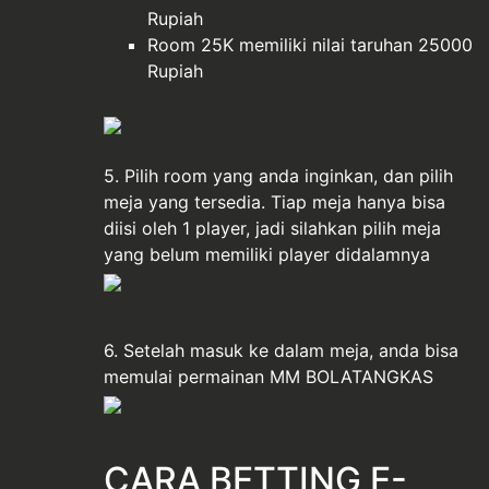
Rupiah
Room 25K memiliki nilai taruhan 25000
Rupiah
5. Pilih room yang anda inginkan, dan pilih
meja yang tersedia. Tiap meja hanya bisa
diisi oleh 1 player, jadi silahkan pilih meja
yang belum memiliki player didalamnya
6. Setelah masuk ke dalam meja, anda bisa
memulai permainan MM BOLATANGKAS
CARA BETTING E-