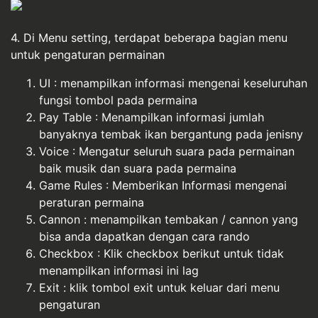
4. Di Menu setting, terdapat beberapa bagian menu
untuk pengaturan permainan
UI : menampilkan informasi mengenai keseluruhan
fungsi tombol pada permaina
Pay Table : Menampilkan informasi jumlah
banyaknya tembak ikan bergantung pada jenisny
Voice : Mengatur seluruh suara pada permainan
baik musik dan suara pada permaina
Game Rules : Memberikan Informasi mengenai
peraturan permaina
Cannon : menampilkan tembakan / cannon yang
bisa anda dapatkan dengan cara rando
Checkbox : Klik checkbox berikut untuk tidak
menampilkan informasi ini lag
Exit : klik tombol exit untuk keluar dari menu
pengaturan