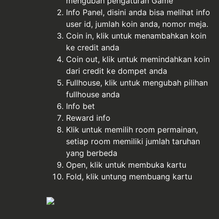
mengubah pengaturan Game
Info Panel, disini anda bisa melihat info
user id, jumlah koin anda, nomor meja.
Coin in, klik untuk menambahkan koin
ke credit anda
Coin out, klik untuk memindahkan koin
dari credit ke dompet anda
Fullhouse, klik untuk mengubah pilihan
fullhouse anda
Info bet
Reward info
Klik untuk memilih room permainan,
setiap room memiliki jumlah taruhan
yang berbeda
Open, klik untuk membuka kartu
Fold, klik untung membuang kartu