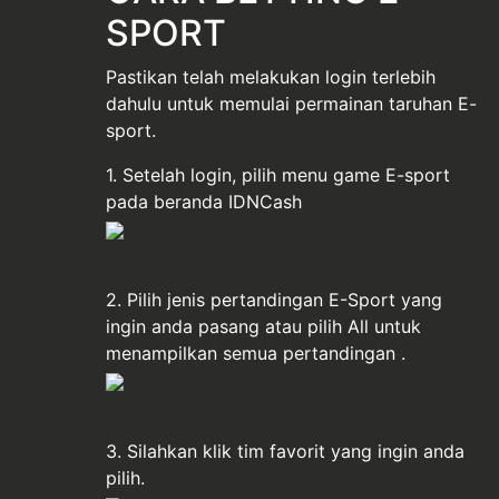
SPORT
Pastikan telah melakukan login terlebih
dahulu untuk memulai permainan taruhan E-
sport.
1. Setelah login, pilih menu game E-sport
pada beranda IDNCash
2. Pilih jenis pertandingan E-Sport yang
ingin anda pasang atau pilih All untuk
menampilkan semua pertandingan .
3. Silahkan klik tim favorit yang ingin anda
pilih.