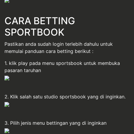
CARA BETTING
SPORTBOOK
Pastikan anda sudah login terlebih dahulu untuk
memulai panduan cara betting berikut :
1. klik play pada menu sportsbook untuk membuka
pasaran taruhan
2. Klik salah satu studio sportsbook yang di inginkan.
3. Pilih jenis menu bettingan yang di inginkan