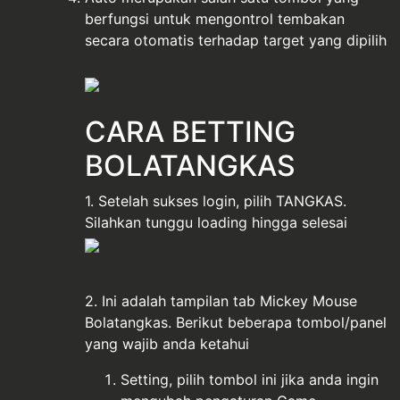
berfungsi untuk mengontrol tembakan
secara otomatis terhadap target yang dipilih
CARA BETTING
BOLATANGKAS
1. Setelah sukses login, pilih TANGKAS.
Silahkan tunggu loading hingga selesai
2. Ini adalah tampilan tab Mickey Mouse
Bolatangkas. Berikut beberapa tombol/panel
yang wajib anda ketahui
Setting, pilih tombol ini jika anda ingin