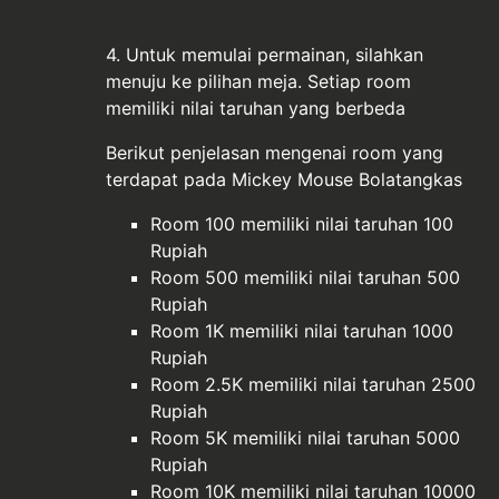
4. Untuk memulai permainan, silahkan
menuju ke pilihan meja. Setiap room
memiliki nilai taruhan yang berbeda
Berikut penjelasan mengenai room yang
terdapat pada Mickey Mouse Bolatangkas
Room 100 memiliki nilai taruhan 100
Rupiah
Room 500 memiliki nilai taruhan 500
Rupiah
Room 1K memiliki nilai taruhan 1000
Rupiah
Room 2.5K memiliki nilai taruhan 2500
Rupiah
Room 5K memiliki nilai taruhan 5000
Rupiah
Room 10K memiliki nilai taruhan 10000