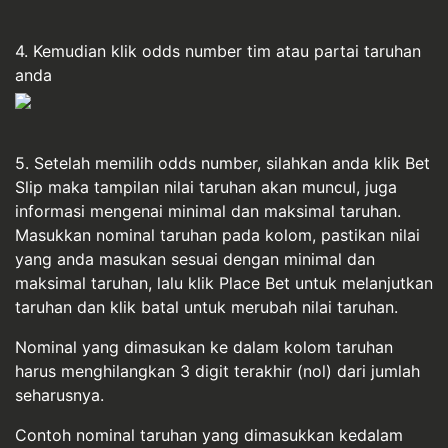
4. Kemudian klik odds number tim atau partai taruhan
anda
5. Setelah memilih odds number, silahkan anda klik Bet
Slip maka tampilan nilai taruhan akan muncul, juga
informasi mengenai minimal dan maksimal taruhan.
Masukkan nominal taruhan pada kolom, pastikan nilai
yang anda masukan sesuai dengan minimal dan
maksimal taruhan, lalu klik Place Bet untuk melanjutkan
taruhan dan klik batal untuk merubah nilai taruhan.
Nominal yang dimasukan ke dalam kolom taruhan
harus menghilangkan 3 digit terakhir (nol) dari jumlah
seharusnya.
Contoh nominal taruhan yang dimasukkan kedalam