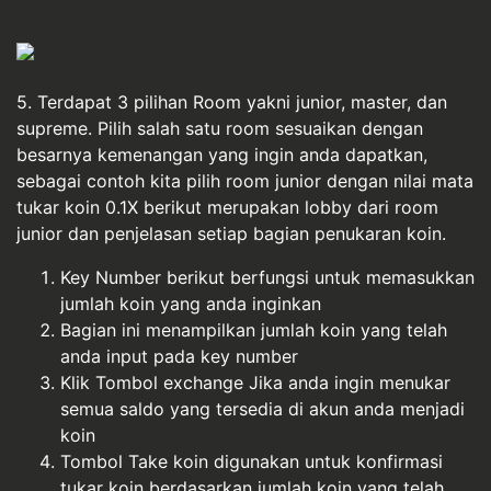
5. Terdapat 3 pilihan Room yakni junior, master, dan
supreme. Pilih salah satu room sesuaikan dengan
besarnya kemenangan yang ingin anda dapatkan,
sebagai contoh kita pilih room junior dengan nilai mata
tukar koin 0.1X berikut merupakan lobby dari room
junior dan penjelasan setiap bagian penukaran koin.
Key Number berikut berfungsi untuk memasukkan
jumlah koin yang anda inginkan
Bagian ini menampilkan jumlah koin yang telah
anda input pada key number
Klik Tombol exchange Jika anda ingin menukar
semua saldo yang tersedia di akun anda menjadi
koin
Tombol Take koin digunakan untuk konfirmasi
tukar koin berdasarkan jumlah koin yang telah