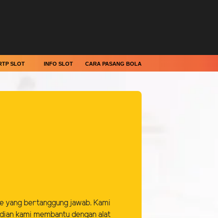
 RTP SLOT
INFO SLOT
CARA PASANG BOLA
e yang bertanggung jawab. Kami
dian kami membantu dengan alat