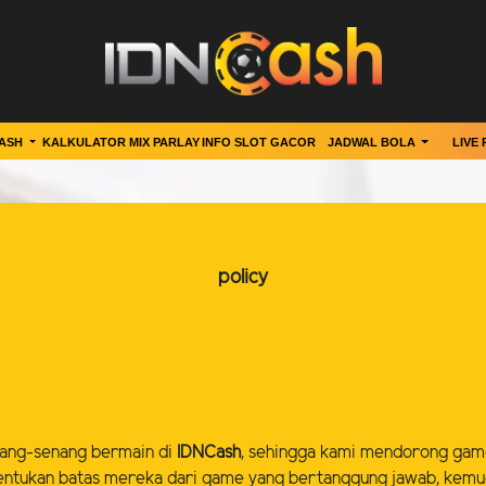
CASH
KALKULATOR MIX PARLAY
INFO SLOT GACOR
JADWAL BOLA
LIVE
policy
nang-senang bermain di
IDNCash
, sehingga kami mendorong gam
ntukan batas mereka dari game yang bertanggung jawab, kemu