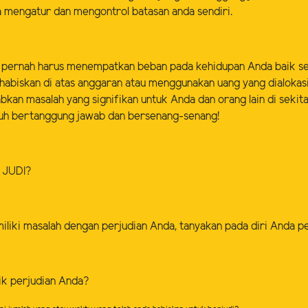
mengatur dan mengontrol batasan anda sendiri.
ak pernah harus menempatkan beban pada kehidupan Anda baik se
biskan di atas anggaran atau menggunakan uang yang dialokasik
bkan masalah yang signifikan untuk Anda dan orang lain di seki
ruh bertanggung jawab dan bersenang-senang!
JUDI?
iki masalah dengan perjudian Anda, tanyakan pada diri Anda p
ik perjudian Anda?